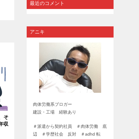
最近のコメント
アニキ
肉体労働系ブロガー
建設・工場 経験あり
、そ
年収
＃派遣から契約社員 ＃肉体労働 底
辺 ＃学歴社会 反対 ＃adhd 転