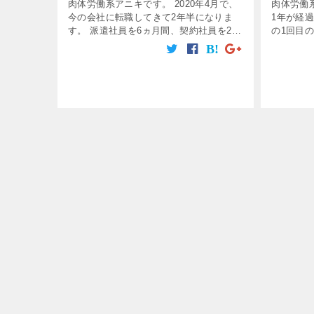
肉体労働
肉体労働系アニキです。 2020年4月で、
1年が経過
今の会社に転職してきて2年半になりま
の1回目
す。 派遣社員を6ヵ月間、契約社員を2年
さて、今
間を経て、今年度4月から 正社員になり
上げがあ
ました。 大体、当初からの予定通りのス
[…]
テップアップですね。 契約 […]