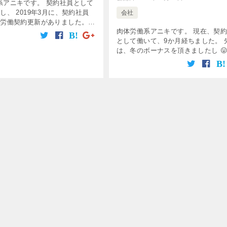
系アニキです。 契約社員として
し、 2019年3月に、契約社員
会社
の労働契約更新がありました。
肉体労働系アニキです。 現在、契
回の契約更新でどれくらいの賃
として働いて、9か月経ちました。 
ったでしょうか？ なんと！！
は、冬のボーナスを頂きましたし 😛
や、嬉しいですね。 1年半ほど派遣
をしていましたので、その間はボー
は有りませんでしたので。 &nb […]