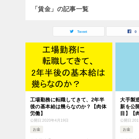
「賃金」の記事一覧
Tweet
0
大手製
工場勤務に転職してきて、2年半
新を公
後の基本給は幾らなのか？【肉体
目】【
労働】
公開日:
20
公開日:
2020年4月19日
お金
お金