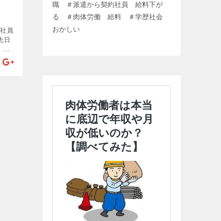
職 ＃派遣から契約社員 給料下が
る ＃肉体労働 給料 ＃学歴社会
おかしい
約社員
先日
 い
社員
ナス