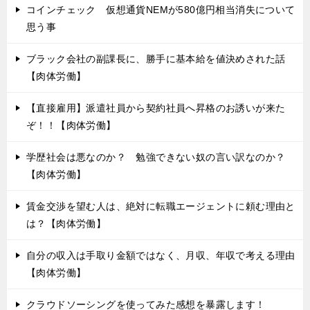
コインチェック 仮想通貨NEMが580億円相当消失について
思う事
ブラック会社の副課長に、勝手に基本給を値決めされた話
【肉体労働】
【直接雇用】派遣社員から契約社員へ昇格のお誘いが来た
ぞ！！【肉体労働】
学歴社会は悪なのか？ 勉強できない奴の言い訳なのか？
【肉体労働】
賃金交渉を望む人は、絶対に転職エージェントに頼む理由と
は？【肉体労働】
自分の収入は手取り金額ではなく、月収、年収で考える理由
【肉体労働】
クラウドソーシングを使ってみた感想を暴露します！