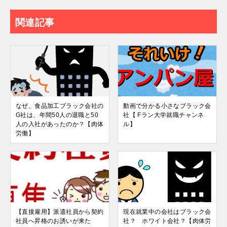
関連記事
なぜ、食品加工ブラック会社の
動画で分かる小さなブラック会
G社は、年間50人の退職と50
社【 Fラン大学就職チャンネ
人の入社があったのか？【肉体
ル】
労働】
【直接雇用】派遣社員から契約
現在就業中の会社はブラック会
社員へ昇格のお誘いが来た
社？ ホワイト会社？【肉体労