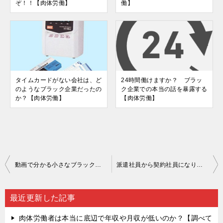
ぞ！！【肉体労働】
働】
タイムカードがない会社は、ど
24時間働けますか？ ブラッ
のようなブラック企業だったの
ク企業での本当の話を暴露する
か？【肉体労働】
【肉体労働】
投
動画で分かる小さなブラック会社【 Fラン大学就職チャンネル】
派遣社員から契約社員になり、そして正社員になります【想定年収を考察】【肉体労働】
稿
ナ
最近更新した記事
ビ
肉体労働者は本当に底辺で年収や月収が低いのか？【調べて