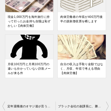
現金1,000万円を海外旅行に持
肉体労働者の年収が400万円後
って行ったお金持ち自慢は恥ず
半の源泉徴収票を晒します
かしい【肉体労働】
月収100万円と月商100万円の
自分の収入は手取り金額ではな
違いも分かっていない詐欺メー
く、月収、年収で考える理由
ルが来る件
【肉体労働】
投
定年退職後のオヤジ達が言う「昔は稼いだ」「昔は偉かった」だからどうした？【肉体労働】
ブラック会社の副課長に、勝手に基本給を値決めされた話【肉体労働】