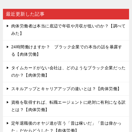
稿
ナ
最近更新した記事
ビ
肉体労働者は本当に底辺で年収や月収が低いのか？【調べて
ゲ
みた】
ー
24時間働けますか？ ブラック企業での本当の話を暴露す
シ
る【肉体労働】
ョ
タイムカードがない会社は、どのようなブラック企業だった
ン
のか？【肉体労働】
スキルアップとキャリアアップの違いとは？【肉体労働】
資格を取得すれば、転職エージェントに絶対に有利になる訳
とは？【肉体労働】
定年退職後のオヤジ達が言う「昔は稼いだ」「昔は偉かっ
た」だからどうした？【肉体労働】