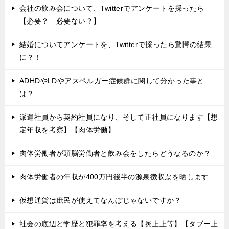
会社の飲み会について、Twitterでアンケートを採ったら
【必要？ 必要ない？】
結婚についてアンケートを、Twitterで採ったら驚愕の結果
に？！
ADHDやLDやアスペルガー症候群に関して分かった事と
は？
派遣社員から契約社員になり、そして正社員になります【想
定年収を考察】【肉体労働】
肉体労働者が頭脳労働者と飲み会をしたらどうなるのか？
肉体労働者の年収が400万円後半の源泉徴収票を晒します
仮想通貨は庶民が使えてなんぼじゃないですか？
社会の底辺と学歴と犯罪率を考える【炎上上等】【タブー上