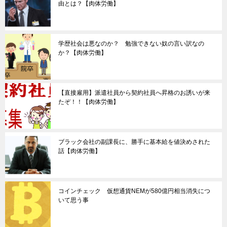
由とは？【肉体労働】
学歴社会は悪なのか？ 勉強できない奴の言い訳なの
か？【肉体労働】
【直接雇用】派遣社員から契約社員へ昇格のお誘いが来
たぞ！！【肉体労働】
ブラック会社の副課長に、勝手に基本給を値決めされた
話【肉体労働】
コインチェック 仮想通貨NEMが580億円相当消失につ
いて思う事