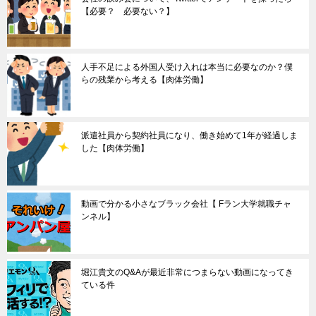
【必要？ 必要ない？】
人手不足による外国人受け入れは本当に必要なのか？僕
らの残業から考える【肉体労働】
派遣社員から契約社員になり、働き始めて1年が経過しま
した【肉体労働】
動画で分かる小さなブラック会社【 Fラン大学就職チャ
ンネル】
堀江貴文のQ&Aが最近非常につまらない動画になってき
ている件