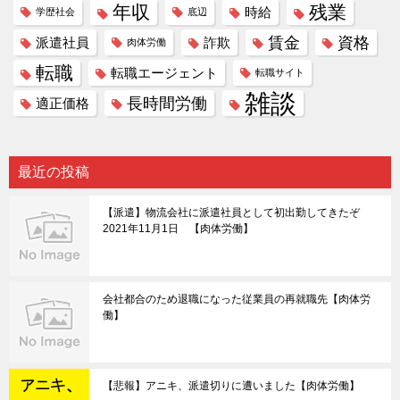
年収
残業
時給
学歴社会
底辺
賃金
資格
派遣社員
詐欺
肉体労働
転職
転職エージェント
転職サイト
雑談
長時間労働
適正価格
最近の投稿
【派遣】物流会社に派遣社員として初出勤してきたぞ
2021年11月1日 【肉体労働】
会社都合のため退職になった従業員の再就職先【肉体労
働】
【悲報】アニキ、派遣切りに遭いました【肉体労働】